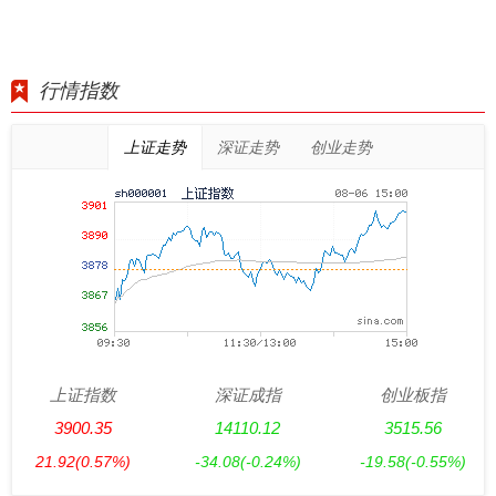
行情指数
上证走势
深证走势
创业走势
上证指数
深证成指
创业板指
3900.35
14110.12
3515.56
21.92
(0.57%)
-34.08
(-0.24%)
-19.58
(-0.55%)