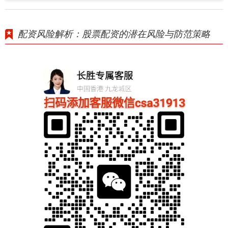
配资风险解析：股票配资的潜在风险与防范策略