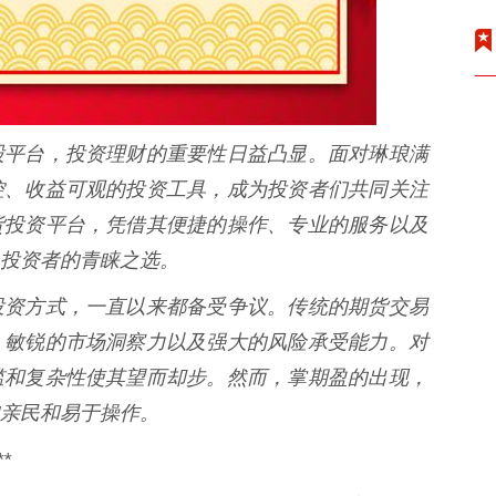
股平台，投资理财的重要性日益凸显。面对琳琅满
控、收益可观的投资工具，成为投资者们共同关注
货投资平台，凭借其便捷的操作、专业的服务以及
投资者的青睐之选。
投资方式，一直以来都备受争议。传统的期货交易
、敏锐的市场洞察力以及强大的风险承受能力。对
槛和复杂性使其望而却步。然而，掌期盈的出现，
亲民和易于操作。
*