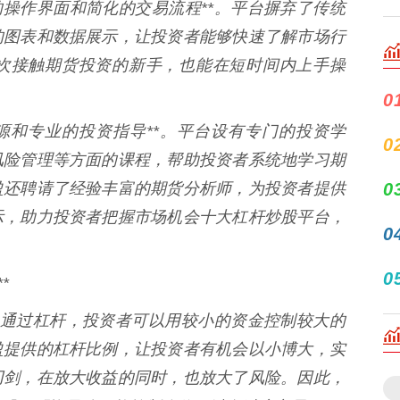
的操作界面和简化的交易流程**。平台摒弃了传统
的图表和数据展示，让投资者能够快速了解市场行
次接触期货投资的新手，也能在短时间内上手操
0
源和专业的投资指导**。平台设有专门的投资学
0
风险管理等方面的课程，帮助投资者系统地学习期
盈还聘请了经验丰富的期货分析师，为投资者提供
0
示，助力投资者把握市场机会十大杠杆炒股平台，
0
0
*
*。通过杠杆，投资者可以用较小的资金控制较大的
盈提供的杠杆比例，让投资者有机会以小博大，实
刃剑，在放大收益的同时，也放大了风险。因此，