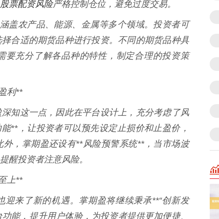
股票配资风险
严格控制仓位，避免过度交易。
*，涵盖农产品、能源、金属等多个领域。投资者可
选择合适的期货品种进行投资。不同的期货品种具
需要充分了解各品种的特性，制定合理的投资策
利**
盈深知这一点，因此在平台设计上，充分考虑了风
功能**，让投资者可以预先设定止损价和止盈价，
外，掌期盈还设有**风险预警系统**，当市场波
提醒投资者注意风险。
上**
迎来了新的机遇。掌期盈将继续秉承**“创新发
平台功能，提升用户体验，为投资者提供更加便捷、