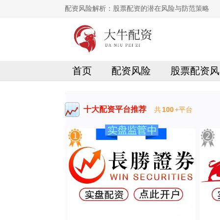
配资风险解析：股票配资的潜在风险与防范策略
首页
配资风险
股票配资风
十大配资平台推荐
共
100
+平台