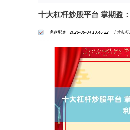
十大杠杆炒股平台 掌期盈
十大杠杆
美林配资
2026-06-04 13:46:22