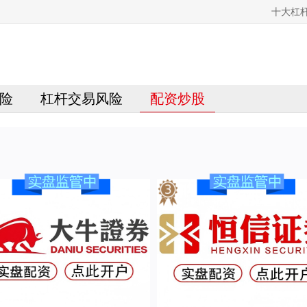
十大杠
险
杠杆交易风险
配资炒股