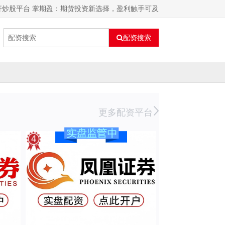
杆炒股平台 掌期盈：期货投资新选择，盈利触手可及
配资搜索
更多配资平台