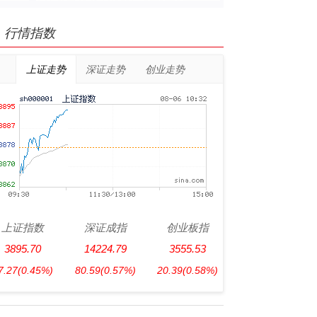
行情指数
上证走势
深证走势
创业走势
上证指数
深证成指
创业板指
3895.70
14224.79
3555.53
7.27
(0.45%)
80.59
(0.57%)
20.39
(0.58%)