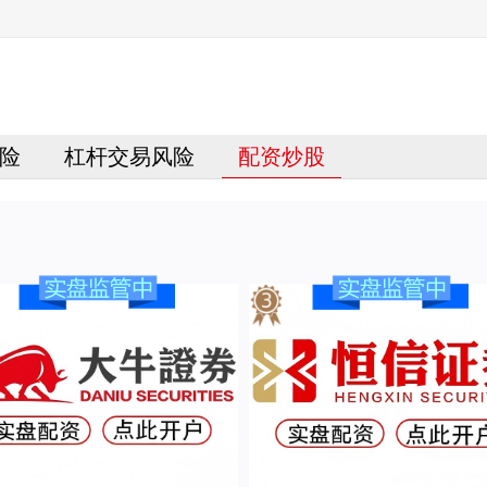
险
杠杆交易风险
配资炒股