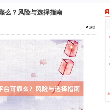
可靠么？风险与选择指南
202
3