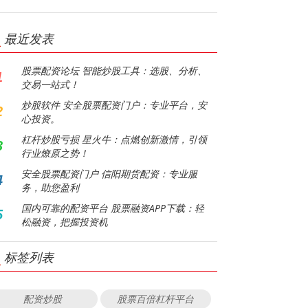
最近发表
股票配资论坛 智能炒股工具：选股、分析、
1
交易一站式！
炒股软件 安全股票配资门户：专业平台，安
2
心投资。
杠杆炒股亏损 星火牛：点燃创新激情，引领
3
行业燎原之势！
安全股票配资门户 信阳期货配资：专业服
4
务，助您盈利
国内可靠的配资平台 股票融资APP下载：轻
5
松融资，把握投资机
标签列表
配资炒股
股票百倍杠杆平台