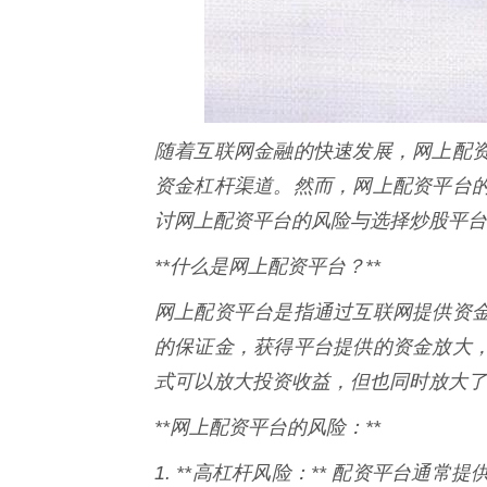
随着互联网金融的快速发展，网上配
资金杠杆渠道。然而，网上配资平台
讨网上配资平台的风险与选择炒股平台
**什么是网上配资平台？**
网上配资平台是指通过互联网提供资
的保证金，获得平台提供的资金放大
式可以放大投资收益，但也同时放大了
**网上配资平台的风险：**
1. **高杠杆风险：** 配资平台