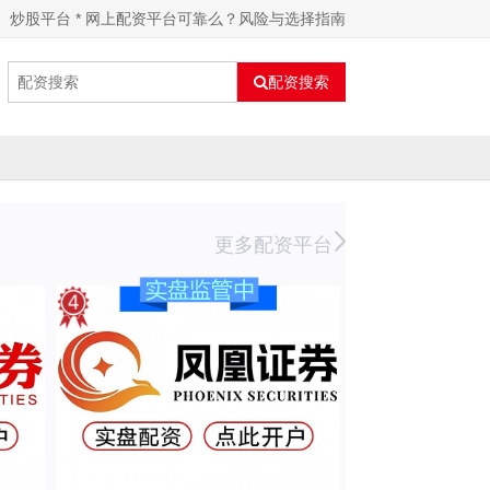
炒股平台 * 网上配资平台可靠么？风险与选择指南
配资搜索
更多配资平台