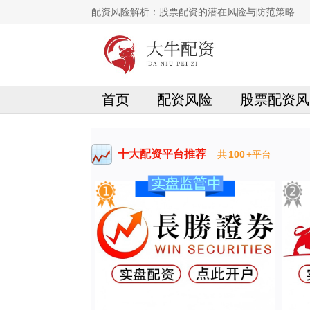
配资风险解析：股票配资的潜在风险与防范策略
首页
配资风险
股票配资风
十大配资平台推荐
共
100
+平台