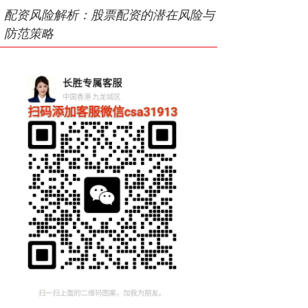
配资风险解析：股票配资的潜在风险与
防范策略