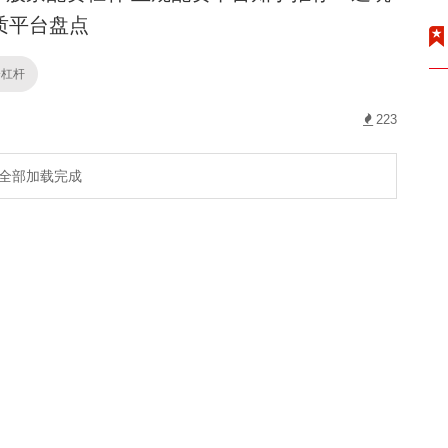
质平台盘点
资杠杆
223
全部加载完成