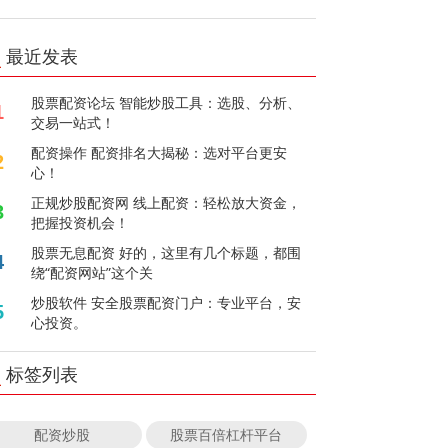
最近发表
股票配资论坛 智能炒股工具：选股、分析、
1
交易一站式！
配资操作 配资排名大揭秘：选对平台更安
2
心！
正规炒股配资网 线上配资：轻松放大资金，
3
把握投资机会！
股票无息配资 好的，这里有几个标题，都围
4
绕“配资网站”这个关
炒股软件 安全股票配资门户：专业平台，安
5
心投资。
标签列表
配资炒股
股票百倍杠杆平台