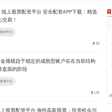
线上股票配资平台 安全配资APP下载：精选
心交易！
票配资平台
58
金规模趋于稳定的成熟型账户在在当前结构
导盘面的阶段
票配资平台
136
3
上股票配资平台 海特高新股票：投资机会与