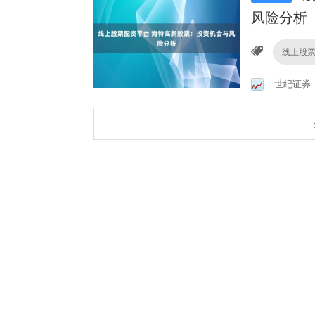
风险分析
线上股
世纪证券