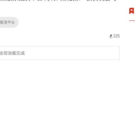
票配资平台
225
全部加载完成