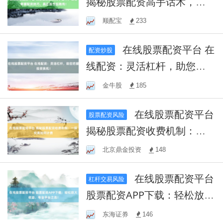
揭秘股票配资高手话术，轻
松掌握配资技巧，赢在股市
顺配宝
233
起跑线！
在线股票配资平台 在
配资炒股
线配资：灵活杠杆，助您把
握投资良机！
金牛股
185
在线股票配资平台
股票配资风险
揭秘股票配资收费机制：一
探究竟如何计费
北京鼎金投资
148
在线股票配资平台
杠杆交易风险
股票配资APP下载：轻松放大
收益，专业平台之选！
东海证券
146