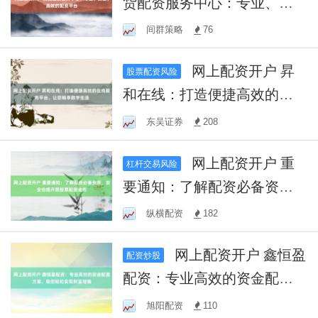
货配资服务中心：专业、安
全、高效的配资平台
间群策略
76
网上配资开户 昇
股票配资风险
和在线：打造便捷高效的在
线服务平台，让您畅享数字
东吴证券
208
生活
网上配资开户 重
杠杆交易风险
要通知：了解配资必备资
质，安全合规开展股票配资
纵横配资
182
业务
网上配资开户 鑫恒盈
配资炒股
配资：专业高效的资金配置
方案，助您轻松实现财富增
旭阳配资
110