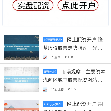
网上配资开户 隆
股票配资风险
基股份股票走势强劲，光伏
龙头引领市场新风向！
长盈宝
128
市场观察：主要资本
配资炒股
流向区域中股票配资网站的
风险分层管理聚焦交
华安证券
139
网上配资开户 期
杠杆交易风险